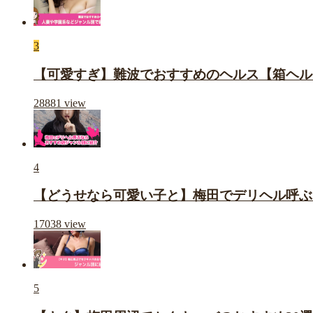
3
【可愛すぎ】難波でおすすめのヘルス【箱ヘル
28881
view
4
【どうせなら可愛い子と】梅田でデリヘル呼ぶ
17038
view
5